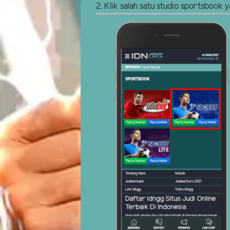
2. Klik salah satu studio sportsbook y