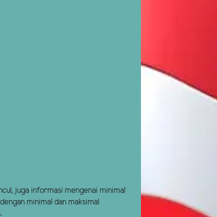
uncul, juga informasi mengenai minimal
i dengan minimal dan maksimal
.