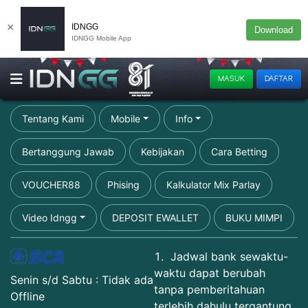
×
IDNGG
Download
IDNGG Mobile App
MASUK
DAFTAR
Tentang Kami
Mobile
Info
Bertanggung Jawab
Kebijakan
Cara Betting
VOUCHER88
Phising
Kalkulator Mix Parlay
Video Idngg
DEPOSIT EWALLET
BUKU MIMPI
Jadwal bank sewaktu-
waktu dapat berubah
Senin s/d Sabtu : Tidak ada
tanpa pemberitahuan
Offline
terlebih dahulu tergantung