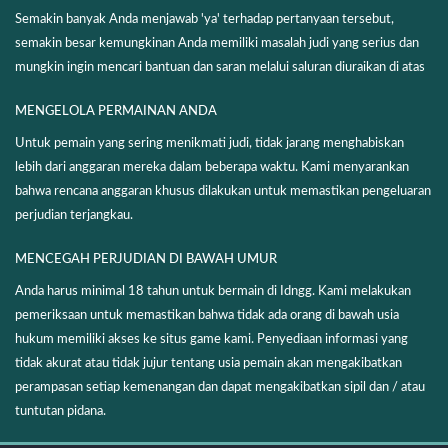
Semakin banyak Anda menjawab 'ya' terhadap pertanyaan tersebut,
semakin besar kemungkinan Anda memiliki masalah judi yang serius dan
mungkin ingin mencari bantuan dan saran melalui saluran diuraikan di atas
MENGELOLA PERMAINAN ANDA
Untuk pemain yang sering menikmati judi, tidak jarang menghabiskan
lebih dari anggaran mereka dalam beberapa waktu. Kami menyarankan
bahwa rencana anggaran khusus dilakukan untuk memastikan pengeluaran
perjudian terjangkau.
MENCEGAH PERJUDIAN DI BAWAH UMUR
Anda harus minimal 18 tahun untuk bermain di Idngg. Kami melakukan
pemeriksaan untuk memastikan bahwa tidak ada orang di bawah usia
hukum memiliki akses ke situs game kami. Penyediaan informasi yang
tidak akurat atau tidak jujur tentang usia pemain akan mengakibatkan
perampasan setiap kemenangan dan dapat mengakibatkan sipil dan / atau
tuntutan pidana.