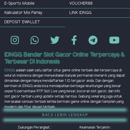
E-Sports Mobile
VOUCHER88
Kalkulator Mix Parlay
LINK IDNGG
DEPOSIT EWALLET
IDNGG Bandar Slot Gacor Online Terpercaya &
Terbesar Di Indonesia
IDNGG
adalah salah satu daftar situs game online terbaik dan terpercaya di
seluruh indonesia dengan menyediakan banyak permainan menarik yang dapat
dimainkan dengan hanya mendaftarkan 1 ID tergacor anda. Dan dengan
bermain di IDNGG anda bisa mendapatkan berbagai keuntungan yang besar
seperti persentase RTP Slot Live yang besar, bocoran slot gacor, dan info
slot gacor terbaru yang update setiap harinya. Gabung sekarang juga untuk
merasakan sensasi terbaik ketika bermain game online dengan tampilan yang
modern dan fitur desain terbaik.
BACA LEBIH LENGKAP
Dukungan Perangkat :
Keamanan Terjamin :