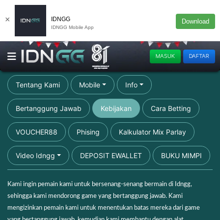
×
IDNGG
Download
IDNGG Mobile App
MASUK
DAFTAR
Tentang Kami
Mobile
Info
Bertanggung Jawab
Kebijakan
Cara Betting
VOUCHER88
Phising
Kalkulator Mix Parlay
Video Idngg
DEPOSIT EWALLET
BUKU MIMPI
Kami ingin pemain kami untuk bersenang-senang bermain di Idngg,
sehingga kami mendorong game yang bertanggung jawab. Kami
mengizinkan pemain kami untuk menentukan batas mereka dari game
yang bertanggung jawab, kemudian kami membantu dengan alat